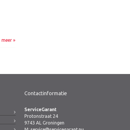
s meer »
Contactinformatie
ServiceGarant
Protonstraat 24
9743 AL Groningen
M:
service@servicegarant.nu